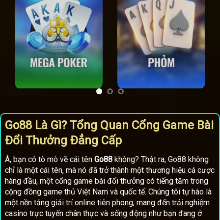
CƯỢC NGAY
CƯỢC NGAY
ĐỌC REVIEW
ĐỌC REVIEW
Go88 Là Gì? Tổng Quan Cổng Game Bài
Đổi Thưởng Đẳng Cấp
À, bạn có tò mò về cái tên
Go88
không? Thật ra, Go88 không
chỉ là một cái tên, mà nó đã trở thành một thương hiệu cá cược
hàng đầu, một cổng game bài đổi thưởng có tiếng tăm trong
cộng đồng game thủ Việt Nam và quốc tế. Chúng tôi tự hào là
một nền tảng giải trí online tiên phong, mang đến trải nghiệm
casino trực tuyến chân thực và sống động như bạn đang ở