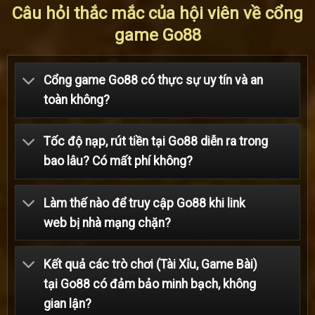
điều này. Mọi trò chơi tại đây đều tuân thủ nguyên tắc công
Câu hỏi thắc mắc của hội viên về cổng
bằng, được kiểm định bởi các tổ chức độc lập để đảm bảo
game Go88
kết quả ngẫu nhiên tuyệt đối, nói không với lừa đảo/gian lận.
Chúng tôi còn đặc biệt chú trọng đến trách nhiệm xã hội thông
qua chính sách chơi có trách nhiệm, khuyến khích người chơi
Cổng game Go88 có thực sự uy tín và an
giải trí một cách lành mạnh, có kiểm soát. Nếu bạn đang băn
toàn không?
khoăn về Go88 có uy tín không thì đây chính là lời khẳng định
từ một cổng game đổi thưởng chất lượng!
Tốc độ nạp, rút tiền tại Go88 diễn ra trong
bao lâu? Có mất phí không?
Làm thế nào để truy cập Go88 khi link
web bị nhà mạng chặn?
Kết quả các trò chơi (Tài Xỉu, Game Bài)
tại Go88 có đảm bảo minh bạch, không
gian lận?