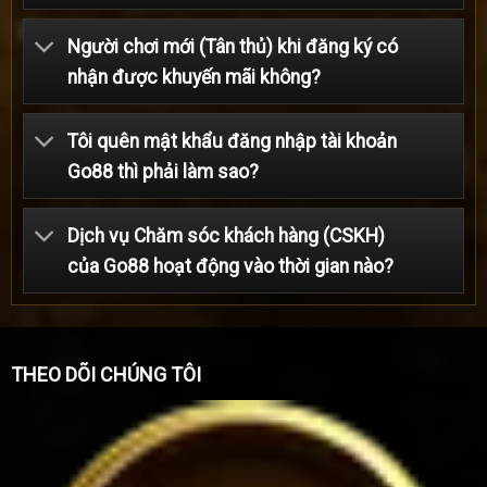
Hướng Dẫn Tải Go88 Chính Thức & Truy
Người chơi mới (Tân thủ) khi đăng ký có
Cập Nhanh Chóng, An Toàn
nhận được khuyến mãi không?
Bạn đang nóng lòng muốn tham gia Go88 nhưng chưa biết bắt
đầu từ đâu? Đừng lo lắng nhé! Chúng tôi sẽ hướng dẫn bạn
Tôi quên mật khẩu đăng nhập tài khoản
cách tải app và truy cập Go88 một cách an toàn và nhanh
Go88 thì phải làm sao?
chóng nhất. Ờm, đôi khi các đường link có thể bị chặn, nhưng
với Go88, bạn luôn có
link tải chính thức không bị chặn
.
Dịch vụ Chăm sóc khách hàng (CSKH)
Link Tải Go88 Mới Nhất Cho iOS & Android (Kèm
của Go88 hoạt động vào thời gian nào?
QR Code)
Để đảm bảo bạn luôn có trải nghiệm mượt mà, chúng tôi liên
tục cập nhật
link tải Go88 mới nhất
cho cả hệ điều hành iOS
THEO DÕI CHÚNG TÔI
và Android. Tải Go88 cho iPhone hay Android chưa bao giờ dễ
đến thế!
Tải Go88 cho iPhone (iOS):
Bạn có thể tìm kiếm trực tiếp
trên App Store hoặc truy cập link chính thức của chúng tôi