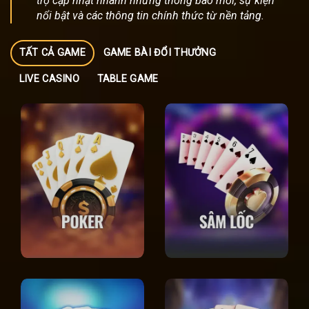
trợ cập nhật nhanh những thông báo mới, sự kiện
nổi bật và các thông tin chính thức từ nền tảng.
TẤT CẢ GAME
GAME BÀI ĐỔI THƯỞNG
LIVE CASINO
TABLE GAME
CƯỢC NGAY
CƯỢC NGAY
ĐỌC REVIEW
ĐỌC REVIEW