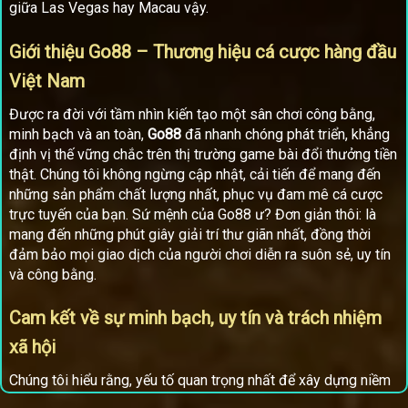
giữa Las Vegas hay Macau vậy.
Giới thiệu Go88 – Thương hiệu cá cược hàng đầu
Việt Nam
Được ra đời với tầm nhìn kiến tạo một sân chơi công bằng,
minh bạch và an toàn,
Go88
đã nhanh chóng phát triển, khẳng
định vị thế vững chắc trên thị trường game bài đổi thưởng tiền
thật. Chúng tôi không ngừng cập nhật, cải tiến để mang đến
những sản phẩm chất lượng nhất, phục vụ đam mê cá cược
trực tuyến của bạn. Sứ mệnh của Go88 ư? Đơn giản thôi: là
mang đến những phút giây giải trí thư giãn nhất, đồng thời
đảm bảo mọi giao dịch của người chơi diễn ra suôn sẻ, uy tín
và công bằng.
Cam kết về sự minh bạch, uy tín và trách nhiệm
xã hội
Chúng tôi hiểu rằng, yếu tố quan trọng nhất để xây dựng niềm
tin chính là sự minh bạch và uy tín.
Go88
cam kết rõ ràng về