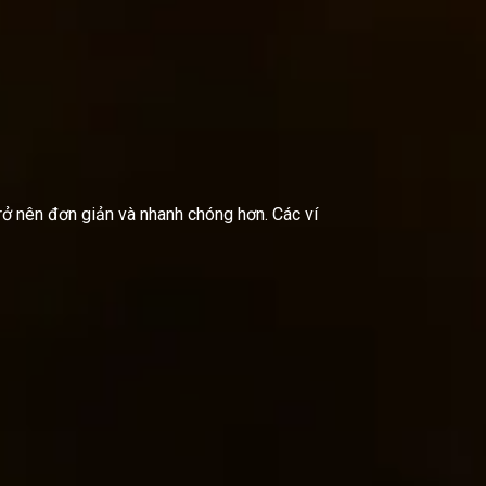
trở nên đơn giản và nhanh chóng hơn. Các ví