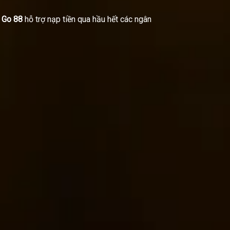
,
Go 88
hỗ trợ nạp tiền qua hầu hết các ngân