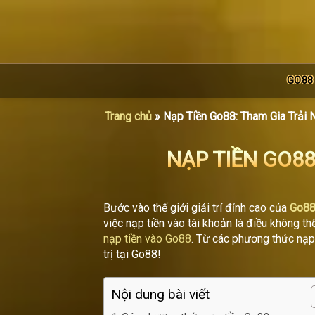
Bỏ
qua
nội
dung
GO88
Trang chủ
»
Nạp Tiền Go88: Tham Gia Trải
NẠP TIỀN GO88
Bước vào thế giới giải trí đỉnh cao của
Go8
việc nạp tiền vào tài khoản là điều không t
nạp tiền vào Go88
. Từ các phương thức nạp
trị tại Go88!
Nội dung bài viết