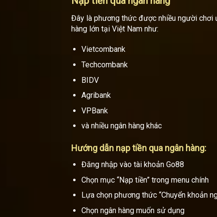
Nạp tiền qua ngân hàng
Đây là phương thức được nhiều người chơi ư
hàng lớn tại Việt Nam như:
Vietcombank
Techcombank
BIDV
Agribank
VPBank
và nhiều ngân hàng khác
Hướng dẫn nạp tiền qua ngân hàng:
Đăng nhập vào tài khoản Go88
Chọn mục “Nạp tiền” trong menu chính
Lựa chọn phương thức “Chuyển khoản n
Chọn ngân hàng muốn sử dụng