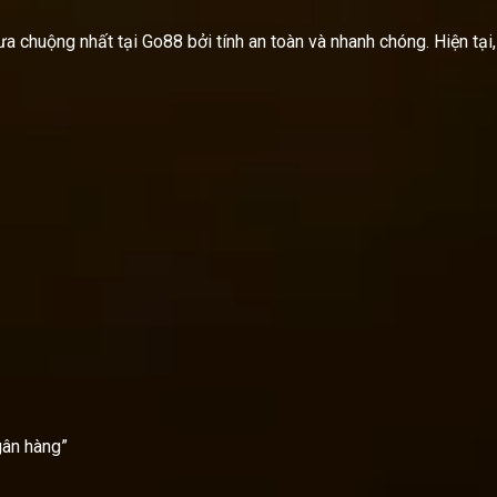
a chuộng nhất tại Go88 bởi tính an toàn và nhanh chóng. Hiện tại
gân hàng”