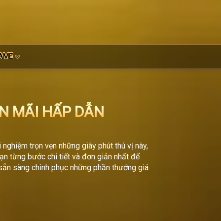
AME
ẾN MÃI HẤP DẪN
 nghiệm trọn vẹn những giây phút thú vị này,
ạn từng bước chi tiết và đơn giản nhất để
 sẵn sàng chinh phục những phần thưởng giá