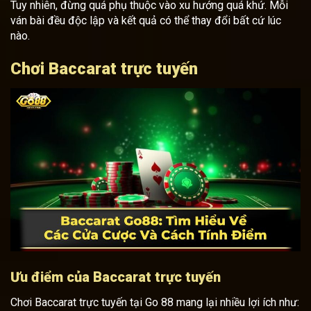
Tuy nhiên, đừng quá phụ thuộc vào xu hướng quá khứ. Mỗi
ván bài đều độc lập và kết quả có thể thay đổi bất cứ lúc
nào.
Chơi Baccarat trực tuyến
Ưu điểm của Baccarat trực tuyến
Chơi Baccarat trực tuyến tại Go 88 mang lại nhiều lợi ích như: