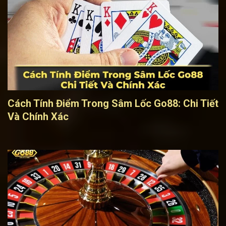
Cách Tính Điểm Trong Sâm Lốc Go88: Chi Tiết
Và Chính Xác