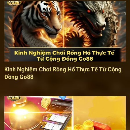
Kinh Nghiệm Chơi Rồng Hổ Thực Tế Từ Cộng
Đồng Go88