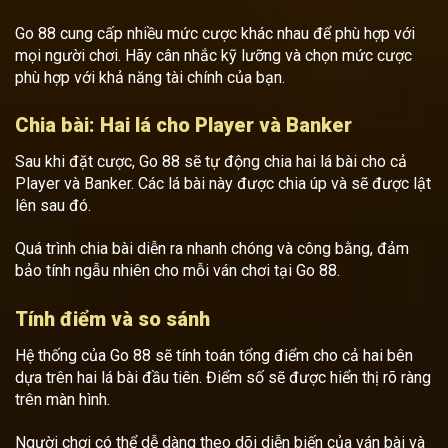
Go 88 cung cấp nhiều mức cược khác nhau để phù hợp với
mọi người chơi. Hãy cân nhắc kỹ lưỡng và chọn mức cược
phù hợp với khả năng tài chính của bạn.
Chia bài: Hai lá cho Player và Banker
Sau khi đặt cược, Go 88 sẽ tự động chia hai lá bài cho cả
Player và Banker. Các lá bài này được chia úp và sẽ được lật
lên sau đó.
Quá trình chia bài diễn ra nhanh chóng và công bằng, đảm
bảo tính ngẫu nhiên cho mỗi ván chơi tại Go 88.
Tính điểm và so sánh
Hệ thống của Go 88 sẽ tính toán tổng điểm cho cả hai bên
dựa trên hai lá bài đầu tiên. Điểm số sẽ được hiển thị rõ ràng
trên màn hình.
Người chơi có thể dễ dàng theo dõi diễn biến của ván bài và