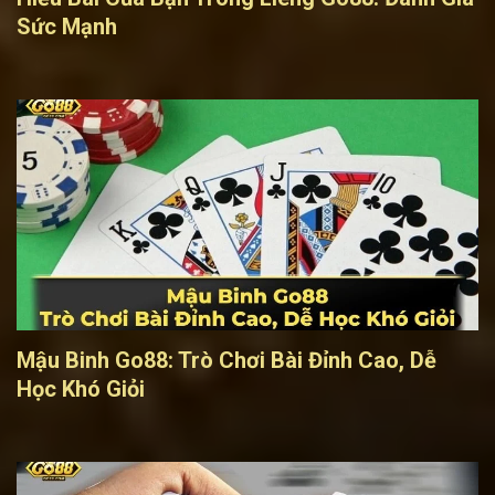
Sức Mạnh
Mậu Binh Go88: Trò Chơi Bài Đỉnh Cao, Dễ
Học Khó Giỏi