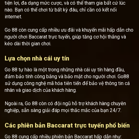
tiện lợi, đa dạng mức cược, và có thể tham gia bất cứ lúc
nào. Bạn có thể chơi từ bất kỳ đâu, chỉ cần có kết nối
internet.
Go 88 còn cung cấp nhiều ưu đãi và khuyến mãi hấp dẫn cho
người chơi Baccarat trực tuyến, giúp tăng cơ hội thắng và
kéo dài thời gian chơi.
Lựa chọn nhà cái uy tín
Go 88 tự hào là một trong những nhà cái uy tín hàng đầu,
đảm bảo tính công bằng và bảo mật cho người chơi. Go88
sử dụng công nghệ mã hóa tiên tiến để bảo vệ thông tin cá
nhân và giao dịch của khách hàng.
Ngoài ra, Go 88 còn có đội ngũ hỗ trợ khách hàng chuyên
nghiệp, sẵn sàng giải đáp mọi thắc mắc của bạn 24/7.
Các phiên bản Baccarat trực tuyến phổ biến
Go 88 cung cấp nhiều phiên bản Baccarat hấp dẫn như: