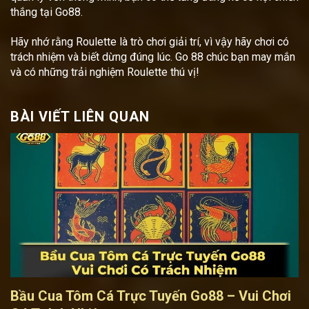
thắng tại Go88.
Hãy nhớ rằng Roulette là trò chơi giải trí, vì vậy hãy chơi có
trách nhiệm và biết dừng đúng lúc. Go 88 chúc bạn may mắn
và có những trải nghiệm Roulette thú vị!
BÀI VIẾT LIÊN QUAN
Bầu Cua Tôm Cá Trực Tuyến Go88 – Vui Chơi