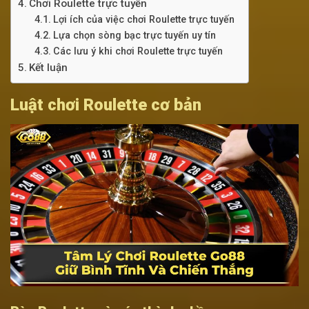
Chơi Roulette trực tuyến
Lợi ích của việc chơi Roulette trực tuyến
Lựa chọn sòng bạc trực tuyến uy tín
Các lưu ý khi chơi Roulette trực tuyến
Kết luận
Luật chơi Roulette cơ bản