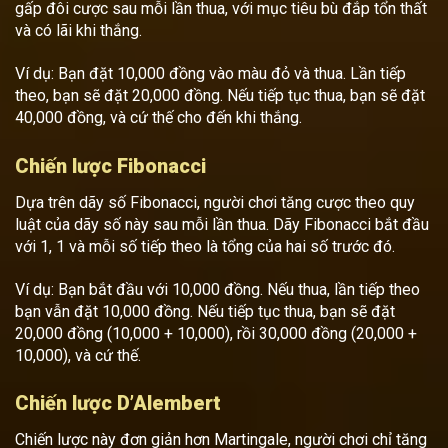
gấp đôi cược sau mỗi lần thua, với mục tiêu bù đắp tổn thất
và có lãi khi thắng.
Ví dụ: Bạn đặt 10,000 đồng vào màu đỏ và thua. Lần tiếp
theo, bạn sẽ đặt 20,000 đồng. Nếu tiếp tục thua, bạn sẽ đặt
40,000 đồng, và cứ thế cho đến khi thắng.
Chiến lược Fibonacci
Dựa trên dãy số Fibonacci, người chơi tăng cược theo quy
luật của dãy số này sau mỗi lần thua. Dãy Fibonacci bắt đầu
với 1, 1 và mỗi số tiếp theo là tổng của hai số trước đó.
Ví dụ: Bạn bắt đầu với 10,000 đồng. Nếu thua, lần tiếp theo
bạn vẫn đặt 10,000 đồng. Nếu tiếp tục thua, bạn sẽ đặt
20,000 đồng (10,000 + 10,000), rồi 30,000 đồng (20,000 +
10,000), và cứ thế.
Chiến lược D’Alembert
Chiến lược này đơn giản hơn Martingale, người chơi chỉ tăng