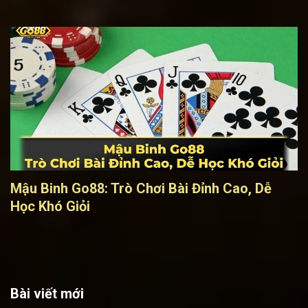
Mậu Binh Go88: Trò Chơi Bài Đỉnh Cao, Dễ
Học Khó Giỏi
Bài viết mới