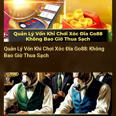
Quản Lý Vốn Khi Chơi Xóc Đĩa Go88: Không
Bao Giờ Thua Sạch