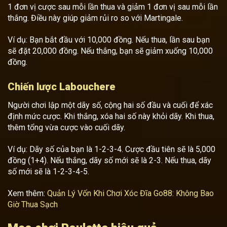
1 đơn vị cược sau mỗi lần thua và giảm 1 đơn vị sau mỗi lần
thắng. Điều này giúp giảm rủi ro so với Martingale.
Ví dụ: Bạn bắt đầu với 10,000 đồng. Nếu thua, lần sau bạn
sẽ đặt 20,000 đồng. Nếu thắng, bạn sẽ giảm xuống 10,000
đồng.
Chiến lược Labouchere
Người chơi lập một dãy số, cộng hai số đầu và cuối để xác
định mức cược. Khi thắng, xóa hai số này khỏi dãy. Khi thua,
thêm tổng vừa cược vào cuối dãy.
Ví dụ: Dãy số của bạn là 1-2-3-4. Cược đầu tiên sẽ là 5,000
đồng (1+4). Nếu thắng, dãy số mới sẽ là 2-3. Nếu thua, dãy
số mới sẽ là 1-2-3-4-5.
Xem thêm:
Quản Lý Vốn Khi Chơi Xóc Đĩa Go88: Không Bao
Giờ Thua Sạch