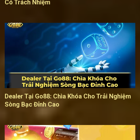
Có Trách Nhiệm
Dealer Tại Go88: Chìa Khóa Cho Trải Nghiệm
Sòng Bạc Đỉnh Cao