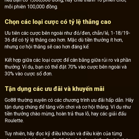
mỗi phiên 100,000 đồng.
Chọn các loại cược có tỷ lệ thắng cao
Ưu tiên các cược bên ngoài như đỏ/đen, chẵn/lẻ, 1-18/19-
36 để có tỷ lệ thắng cao hơn. Mặc dù tiền thưởng ít hơn,
nhưng cơ hội thắng sẽ cao hơn đáng kể.
Kết hợp giữa các loại cược để cân bằng giữa rủi ro và phần
thưởng. Ví dụ, bạn có thể đặt 70% vào cược bên ngoài và
30% vào cược số đơn.
Tận dụng các ưu đãi và khuyến mãi
Go88 thường xuyên có các chương trình ưu đãi hấp dẫn. Hãy
tận dụng chúng để tăng vốn chơi và cơ hội thắng. Ví dụ như
tiền thưởng chào mừng, hoàn trả thua lỗ, hay các giải đấu
Roulette.
Tuy nhiên, hãy đọc kỹ điều khoản và điều kiện của từng