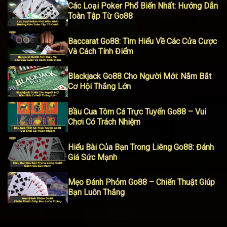
Các Loại Poker Phổ Biến Nhất: Hướng Dẫn
Toàn Tập Từ Go88
Baccarat Go88: Tìm Hiểu Về Các Cửa Cược
Và Cách Tính Điểm
Blackjack Go88 Cho Người Mới: Nắm Bắt
Cơ Hội Thắng Lớn
Bầu Cua Tôm Cá Trực Tuyến Go88 – Vui
Chơi Có Trách Nhiệm
Hiểu Bài Của Bạn Trong Liêng Go88: Đánh
Giá Sức Mạnh
Mẹo Đánh Phỏm Go88 – Chiến Thuật Giúp
Bạn Luôn Thắng