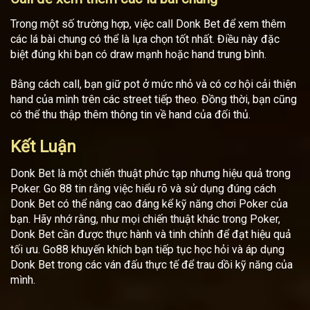
Trong một số trường hợp, việc call Donk Bet để xem thêm
các lá bài chung có thể là lựa chọn tốt nhất. Điều này đặc
biệt đúng khi bạn có draw mạnh hoặc hand trung bình.
Bằng cách call, bạn giữ pot ở mức nhỏ và có cơ hội cải thiện
hand của mình trên các street tiếp theo. Đồng thời, bạn cũng
có thể thu thập thêm thông tin về hand của đối thủ.
Kết Luận
Donk Bet là một chiến thuật phức tạp nhưng hiệu quả trong
Poker. Go 88 tin rằng việc hiểu rõ và sử dụng đúng cách
Donk Bet có thể nâng cao đáng kể kỹ năng chơi Poker của
bạn. Hãy nhớ rằng, như mọi chiến thuật khác trong Poker,
Donk Bet cần được thực hành và tinh chỉnh để đạt hiệu quả
tối ưu. Go88 khuyến khích bạn tiếp tục học hỏi và áp dụng
Donk Bet trong các ván đấu thực tế để trau dồi kỹ năng của
mình.