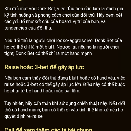
Khi đối mặt với Donk Bet, việc đầu tiên cần làm là đánh giá
kỹ tình huống và phong cách chơi của đối thủ. Hãy xem xét
các yếu tố như kết cấu của board, vị trí của bạn, và
tendencies của đối thủ.
Nếu đối thủ là người chơi loose-aggressive, Donk Bet của
họ có thể chỉ là một bluff. Ngược lại, nếu họ là người chơi
tight, Donk Bet có thể chỉ ra một hand mạnh.
Raise hoặc 3-bet để gây áp lực
Nếu bạn cảm thấy đối thủ đang bluff hoặc có hand yếu, việc
raise hoặc 3-bet có thể gây áp lực lớn. Điều này có thể buộc
họ phải từ bỏ hand hoặc mắc sai lầm.
Tuy nhiên, hãy cẩn thận khi sử dụng chiến thuật này. Nếu đối
thủ có hand mạnh, bạn có thể rơi vào tình thế khó xử nếu họ
quyết định re-raise.
Call để xem thêm các lá bài chung