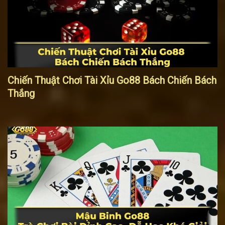
Chiến Thuật Chơi Tài Xỉu Go88 Bách Chiến Bách
Thắng