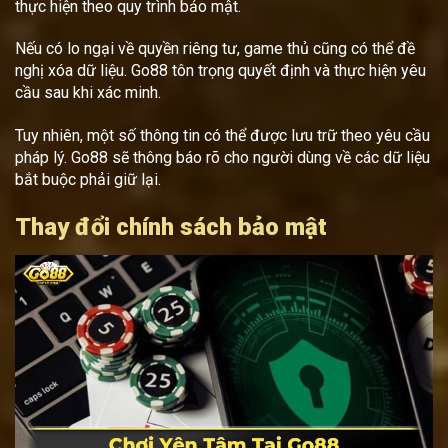
thực hiện theo quy trình bảo mật.
Nếu có lo ngại về quyền riêng tư, game thủ cũng có thể đề
nghị xóa dữ liệu. Go88 tôn trọng quyết định và thực hiện yêu
cầu sau khi xác minh.
Tuy nhiên, một số thông tin có thể được lưu trữ theo yêu cầu
pháp lý. Go88 sẽ thông báo rõ cho người dùng về các dữ liệu
bắt buộc phải giữ lại.
Thay đổi chính sách bảo mật