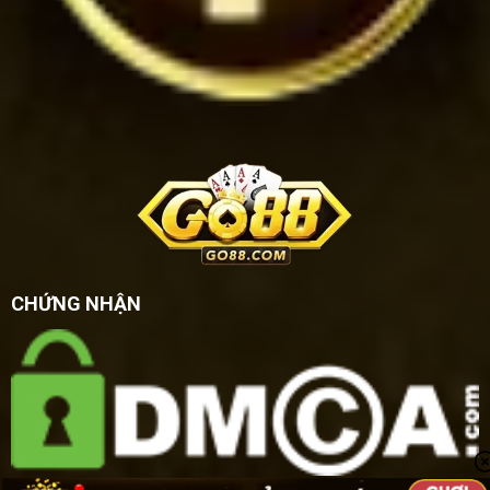
CHỨNG NHẬN