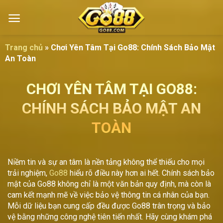
Bỏ
qua
nội
dung
Trang chủ
»
Chơi Yên Tâm Tại Go88: Chính Sách Bảo Mật
An Toàn
CHƠI YÊN TÂM TẠI GO88:
CHÍNH SÁCH BẢO MẬT AN
TOÀN
Niềm tin và sự an tâm là nền tảng không thể thiếu cho mọi
trải nghiệm,
Go88
hiểu rõ điều này hơn ai hết. Chính sách bảo
mật của Go88 không chỉ là một văn bản quy định, mà còn là
cam kết mạnh mẽ về việc bảo vệ thông tin cá nhân của bạn.
Mỗi dữ liệu bạn cung cấp đều được Go88 trân trọng và bảo
vệ bằng những công nghệ tiên tiến nhất. Hãy cùng khám phá